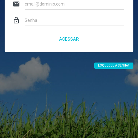
email
lock_outline
ACESSAR
ESQUECEU A SENHA?