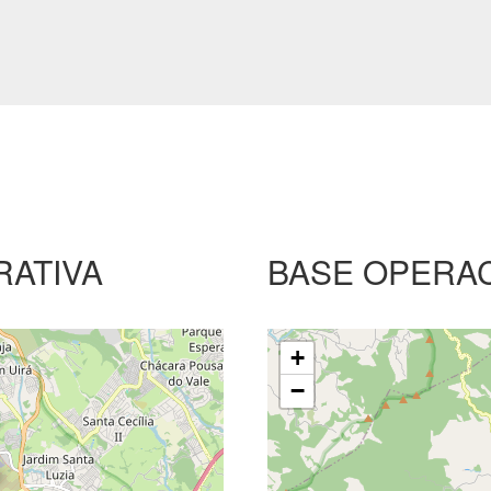
RATIVA
BASE OPERA
+
−