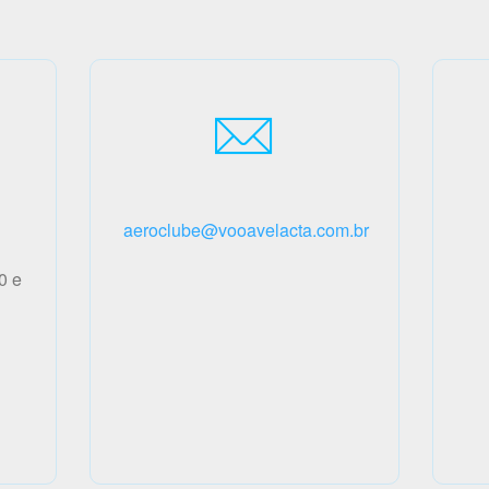
aeroclube@vooavelacta.com.br
0 e