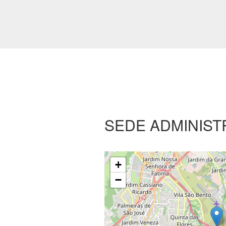
SEDE ADMINIST
+
−