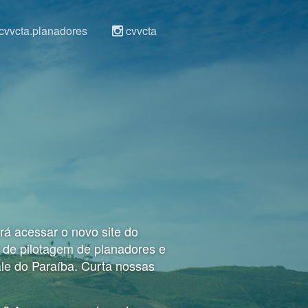
cvvcta.planadores
cvvcta
á acessar o novo site do
 de pilotagem de planadores e
ale do Paraíba. Curta nossas