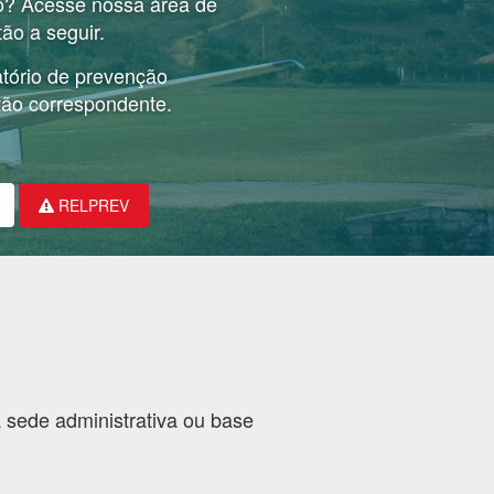
no? Acesse nossa área de
ão a seguir.
tório de prevenção
tão correspondente.
RELPREV
 sede administrativa ou base