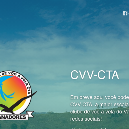
CVV-CTA
Em breve aqui você poder
CVV-CTA, a maior escola
clube de voo a vela do V
redes sociais!